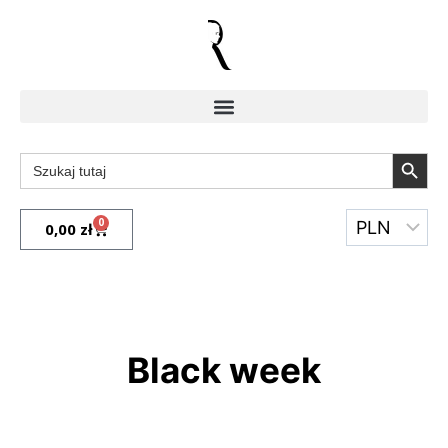
Search Butto
Search
for:
0
0,00
zł
Black week