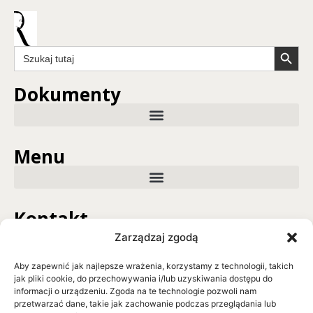
Search Butto
Search
for:
Dokumenty
Menu
Kontakt
Zarządzaj zgodą
GO BIG OR GO HOME Sp. z o.o.
ul. Ksawerego Dunikowskiego 10
Aby zapewnić jak najlepsze wrażenia, korzystamy z technologii, takich
44-100 Gliwice
jak pliki cookie, do przechowywania i/lub uzyskiwania dostępu do
informacji o urządzeniu. Zgoda na te technologie pozwoli nam
tel. +48 790 292 710
przetwarzać dane, takie jak zachowanie podczas przeglądania lub