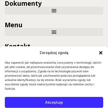
Dokumenty
Menu
Kontakt
Zarządzaj zgodą
GO BIG OR GO HOME Sp. z o.o.
ul. Ksawerego Dunikowskiego 10
Aby zapewnić jak najlepsze wrażenia, korzystamy z technologii, takich
44-100 Gliwice
jak pliki cookie, do przechowywania i/lub uzyskiwania dostępu do
informacji o urządzeniu. Zgoda na te technologie pozwoli nam
tel. +48 790 292 710
przetwarzać dane, takie jak zachowanie podczas przeglądania lub
kontakt@rbcmasterclub.com
unikalne identyfikatory na tej stronie. Brak wyrażenia zgody lub
wycofanie zgody może niekorzystnie wpłynąć na niektóre cechy i
funkcje.
Akceptuję