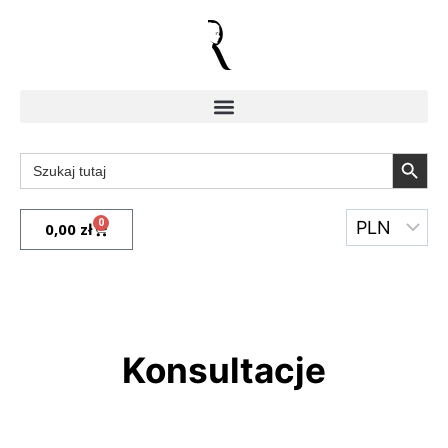
Search Butto
Search
for:
0
0,00
zł
Konsultacje