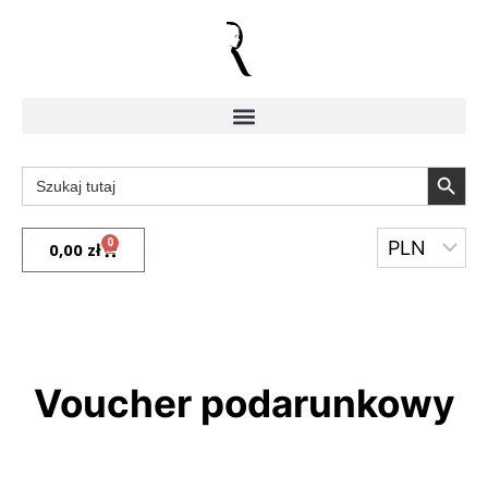
Search Butto
Search
for:
0
0,00
zł
Voucher podarunkowy