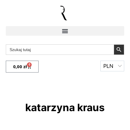
Search Butto
Search
for:
0
0,00
zł
katarzyna kraus